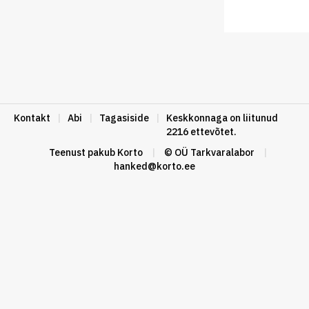
Kontakt
|
Abi
|
Tagasiside
|
Keskkonnaga on liitunud
2216 ettevõtet.
Teenust pakub
Korto
|
© OÜ Tarkvaralabor
|
hanked@korto.ee