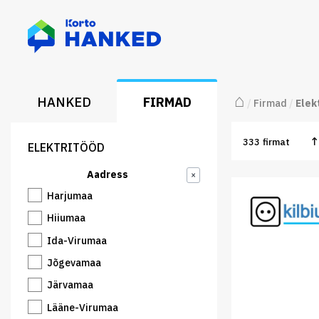
⌂
HANKED
FIRMAD
/
Firmad
/
Elek
333
firmat
ELEKTRITÖÖD
Aadress
×
Harjumaa
Hiiumaa
Ida-Virumaa
Jõgevamaa
Järvamaa
Lääne-Virumaa