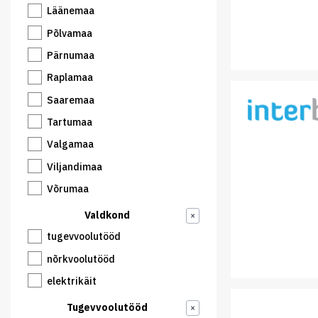
Läänemaa
Põlvamaa
Pärnumaa
Raplamaa
Saaremaa
Tartumaa
Valgamaa
Viljandimaa
Võrumaa
Valdkond
×
tugevvoolutööd
nõrkvoolutööd
elektrikäit
Tugevvoolutööd
×