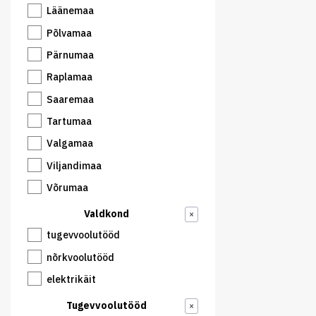
Läänemaa
Põlvamaa
Pärnumaa
Raplamaa
Saaremaa
Tartumaa
Valgamaa
Viljandimaa
Võrumaa
Valdkond
×
tugevvoolutööd
nõrkvoolutööd
elektrikäit
Tugevvoolutööd
×