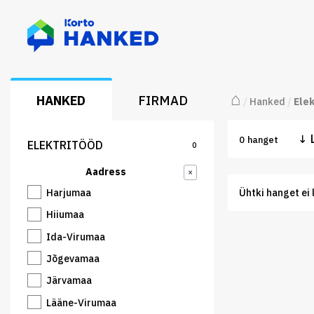
⌂
HANKED
FIRMAD
/
Hanked
/
Ele
↓
0
hanget
ELEKTRITÖÖD
0
Aadress
×
Harjumaa
Ühtki hanget ei 
Hiiumaa
Ida-Virumaa
Jõgevamaa
Järvamaa
Lääne-Virumaa