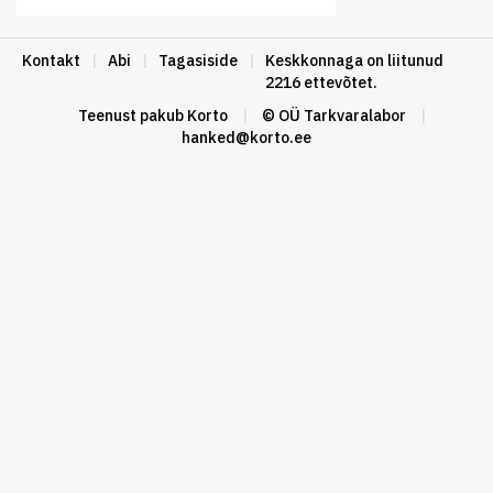
Kontakt
|
Abi
|
Tagasiside
|
Keskkonnaga on liitunud
2216 ettevõtet.
Teenust pakub
Korto
|
© OÜ Tarkvaralabor
|
hanked@korto.ee