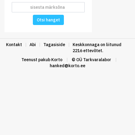
Otsi hanget
Kontakt
|
Abi
|
Tagasiside
|
Keskkonnaga on liitunud
2216 ettevõtet.
Teenust pakub
Korto
|
© OÜ Tarkvaralabor
|
hanked@korto.ee