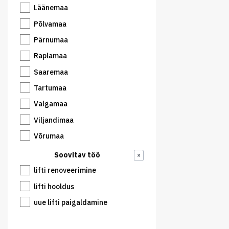
Läänemaa
Põlvamaa
Pärnumaa
Raplamaa
Saaremaa
Tartumaa
Valgamaa
Viljandimaa
Võrumaa
Soovitav töö
×
lifti renoveerimine
lifti hooldus
uue lifti paigaldamine