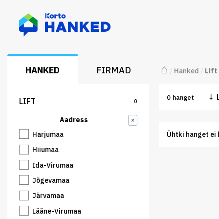
⌂
HANKED
FIRMAD
/
Hanked
/
Lift
↓
0
hanget
LIFT
0
Aadress
×
Harjumaa
Ühtki hanget ei 
Hiiumaa
Ida-Virumaa
Jõgevamaa
Järvamaa
Lääne-Virumaa