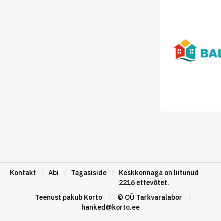
Kontakt
|
Abi
|
Tagasiside
|
Keskkonnaga on liitunud
2216 ettevõtet.
Teenust pakub
Korto
|
© OÜ Tarkvaralabor
|
hanked@korto.ee