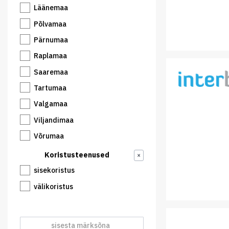
Läänemaa
Põlvamaa
Pärnumaa
Raplamaa
Saaremaa
Tartumaa
Valgamaa
Viljandimaa
Võrumaa
Koristusteenused
×
sisekoristus
välikoristus