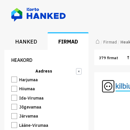
⌂
HANKED
FIRMAD
/
Firmad
/
Hea
379
firmat
HEAKORD
Aadress
×
Harjumaa
Hiiumaa
Ida-Virumaa
Jõgevamaa
Järvamaa
Lääne-Virumaa