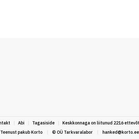
ntakt
|
Abi
|
Tagasiside
|
Keskkonnaga on liitunud 2216 ettevõt
Teenust pakub
Korto
|
© OÜ Tarkvaralabor
|
hanked@korto.ee