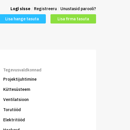
Logi sisse
/
Registreeru
/
Unustasid parooli?
Lisa hange tasuta
Lisa firma tasuta
Tegevusvaldkonnad
Projektijuhtimine
Küttesüsteem
Ventilatsioon
Torutööd
Elektritööd