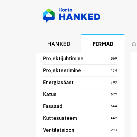
⌂
HANKED
FIRMAD
Projektijuhtimine
569
Projekteerimine
434
Energiasääst
393
Katus
677
Fassaad
644
Küttesüsteem
442
Ventilatsioon
273