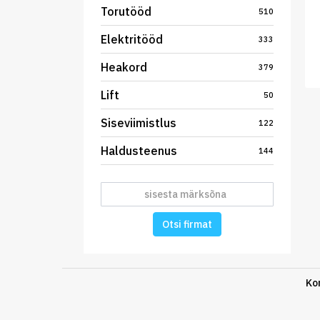
Torutööd
510
Elektritööd
333
Heakord
379
Lift
50
Siseviimistlus
122
Haldusteenus
144
Otsi firmat
Ko