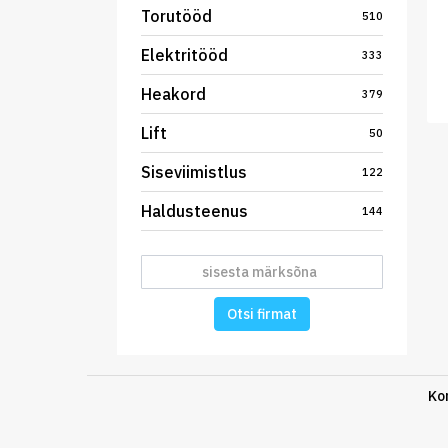
Torutööd
510
Elektritööd
333
Heakord
379
Lift
50
Siseviimistlus
122
Haldusteenus
144
Otsi firmat
Ko