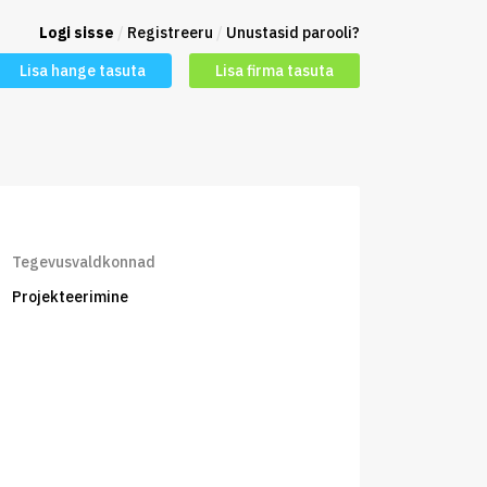
Logi sisse
/
Registreeru
/
Unustasid parooli?
Lisa hange tasuta
Lisa firma tasuta
Tegevusvaldkonnad
Projekteerimine