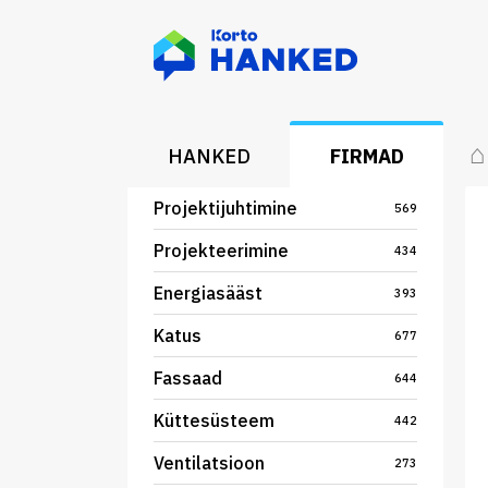
⌂
HANKED
FIRMAD
Projektijuhtimine
569
Projekteerimine
434
Energiasääst
393
Katus
677
Fassaad
644
Küttesüsteem
442
Ventilatsioon
273