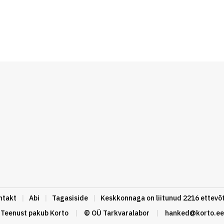
ntakt
|
Abi
|
Tagasiside
|
Keskkonnaga on liitunud 2216 ettevõt
Teenust pakub
Korto
|
© OÜ Tarkvaralabor
|
hanked@korto.ee