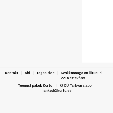
Kontakt
|
Abi
|
Tagasiside
|
Keskkonnaga on liitunud
2216 ettevõtet.
Teenust pakub
Korto
|
© OÜ Tarkvaralabor
|
hanked@korto.ee