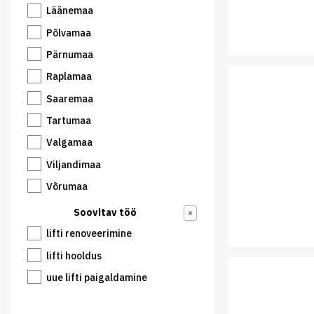
Läänemaa
Põlvamaa
Pärnumaa
Raplamaa
Saaremaa
Tartumaa
Valgamaa
Viljandimaa
Võrumaa
Soovitav töö
×
lifti renoveerimine
lifti hooldus
uue lifti paigaldamine