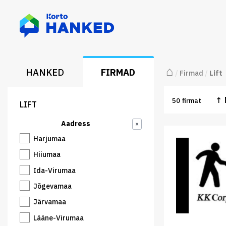
⌂
HANKED
FIRMAD
/
Firmad
/
Lift
↑
50
firmat
LIFT
Aadress
×
Harjumaa
Hiiumaa
Ida-Virumaa
Jõgevamaa
Järvamaa
Lääne-Virumaa