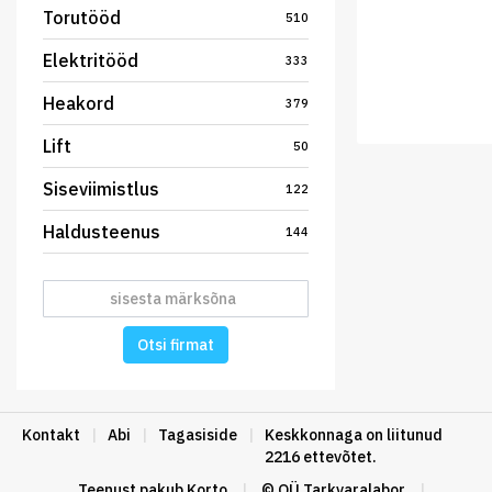
Torutööd
510
Elektritööd
333
Heakord
379
Lift
50
Siseviimistlus
122
Haldusteenus
144
Otsi firmat
Kontakt
|
Abi
|
Tagasiside
|
Keskkonnaga on liitunud
2216 ettevõtet.
Teenust pakub
Korto
|
© OÜ Tarkvaralabor
|