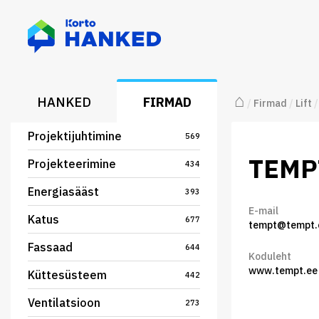
⌂
HANKED
FIRMAD
/
Firmad
/
Lift
/
Projektijuhtimine
569
TEMP
Projekteerimine
434
Energiasääst
393
E-mail
Katus
677
tempt@tempt.
Fassaad
644
Koduleht
www.tempt.ee
Küttesüsteem
442
Ventilatsioon
273