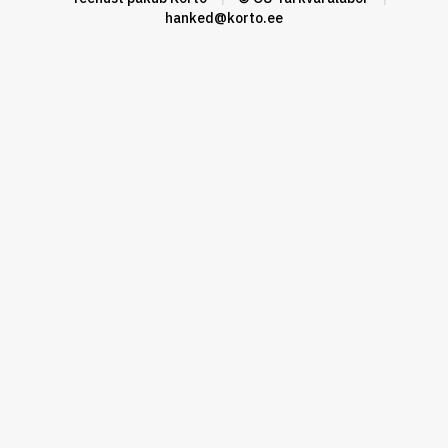
hanked@korto.ee