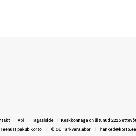
ntakt
|
Abi
|
Tagasiside
|
Keskkonnaga on liitunud 2216 ettevõt
Teenust pakub
Korto
|
© OÜ Tarkvaralabor
|
hanked@korto.ee