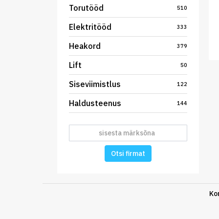
Torutööd
510
Elektritööd
333
Heakord
379
Lift
50
Siseviimistlus
122
Haldusteenus
144
Otsi firmat
Ko