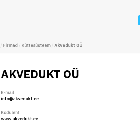
/
Firmad
/
Küttesüsteem
/
Akvedukt OÜ
AKVEDUKT OÜ
E-mail
info@akvedukt.ee
Koduleht
www.akvedukt.ee