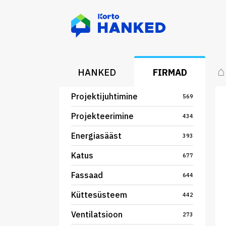
⌂
HANKED
FIRMAD
Projektijuhtimine
569
Projekteerimine
434
Energiasääst
393
Katus
677
Fassaad
644
Küttesüsteem
442
Ventilatsioon
273