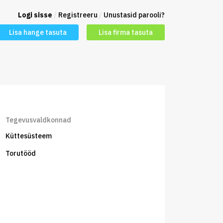
Logi sisse
/
Registreeru
/
Unustasid parooli?
Lisa hange tasuta
Lisa firma tasuta
Tegevusvaldkonnad
Küttesüsteem
Torutööd