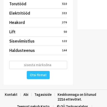
Torutööd
510
Elektritööd
333
Heakord
379
Lift
50
Siseviimistlus
122
Haldusteenus
144
Otsi firmat
Kontakt
|
Abi
|
Tagasiside
|
Keskkonnaga on liitunud
2216 ettevõtet.
Teenust pakub
Korto
|
© OÜ Tarkvaralabor
|