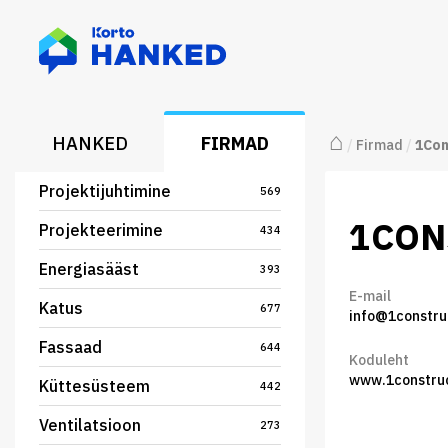
⌂
HANKED
FIRMAD
/
Firmad
/
1Con
Projektijuhtimine
569
1CON
Projekteerimine
434
Energiasääst
393
E-mail
Katus
677
info@1constru
Fassaad
644
Koduleht
www.1constru
Küttesüsteem
442
Ventilatsioon
273