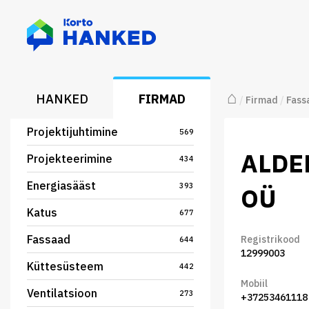
⌂
HANKED
FIRMAD
/
Firmad
/
Fass
Projektijuhtimine
569
ALDE
Projekteerimine
434
Energiasääst
393
OÜ
Katus
677
Fassaad
Registrikood
644
12999003
Küttesüsteem
442
Mobiil
Ventilatsioon
273
+37253461118