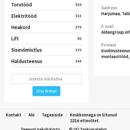
Torutööd
510
Aadress
Harjumaa, Tall
Elektritööd
333
E-mail
Heakord
379
Aldengroup.in
Lift
50
Firmast
Siseviimistlus
122
Koolimisteenus
montaazitööd, 
Haldusteenus
144
Otsi firmat
Kontakt
|
Abi
|
Tagasiside
|
Keskkonnaga on liitunud
2216 ettevõtet.
Teenust pakub
Korto
|
© OÜ Tarkvaralabor
|