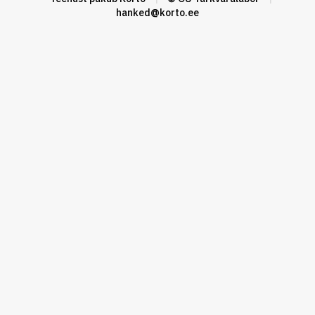
hanked@korto.ee