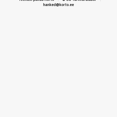
hanked@korto.ee