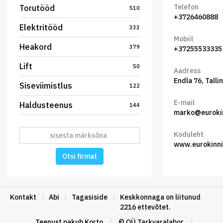
Telefon
Torutööd
510
+3726460888
Elektritööd
333
Mobiil
Heakord
379
+37255533335
Lift
50
Aadress
Endla 76, Tallin
Siseviimistlus
122
E-mail
Haldusteenus
144
marko@eurokin
Koduleht
www.eurokinni
Otsi firmat
Kontakt
|
Abi
|
Tagasiside
|
Keskkonnaga on liitunud
2216 ettevõtet.
Teenust pakub
Korto
|
© OÜ Tarkvaralabor
|