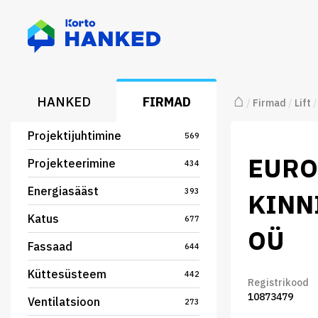
⌂
HANKED
FIRMAD
/
Firmad
/
Lift
/
Projektijuhtimine
569
EURO
Projekteerimine
434
Energiasääst
393
KINN
Katus
677
OÜ
Fassaad
644
Küttesüsteem
442
Registrikood
10873479
Ventilatsioon
273