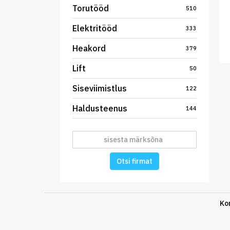
Torutööd
510
Elektritööd
333
Heakord
379
Lift
50
Siseviimistlus
122
Haldusteenus
144
Otsi firmat
Ko