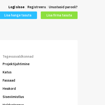
Logi sisse
/
Registreeru
/
Unustasid parooli?
Lisa hange tasuta
Lisa firma tasuta
Tegevusvaldkonnad
Projektijuhtimine
Katus
Fassaad
Heakord
Siseviimistlus