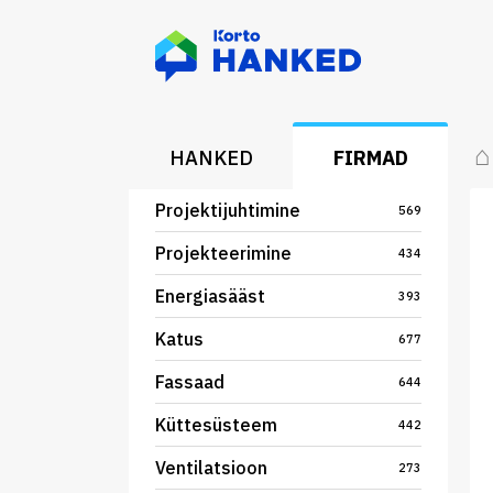
⌂
HANKED
FIRMAD
Projektijuhtimine
569
Projekteerimine
434
Energiasääst
393
Katus
677
Fassaad
644
Küttesüsteem
442
Ventilatsioon
273