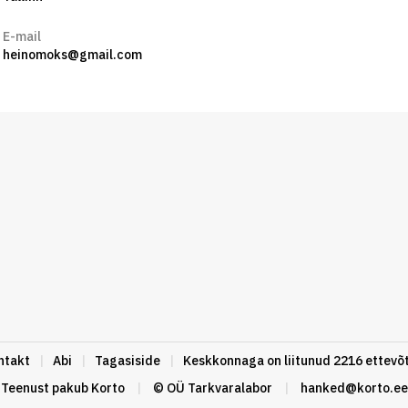
E-mail
heinomoks@gmail.com
ntakt
|
Abi
|
Tagasiside
|
Keskkonnaga on liitunud 2216 ettevõt
Teenust pakub
Korto
|
© OÜ Tarkvaralabor
|
hanked@korto.ee