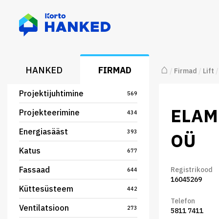
⌂
HANKED
FIRMAD
/
Firmad
/
Lift
/
Projektijuhtimine
569
ELAM
Projekteerimine
434
Energiasääst
393
OÜ
Katus
677
Fassaad
Registrikood
644
16045269
Küttesüsteem
442
Telefon
Ventilatsioon
273
5811 7411