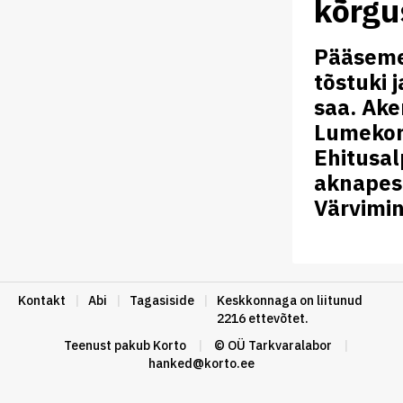
kõrgu
Pääseme 
tõstuki 
saa. Ake
Lumekori
Ehitusal
aknapes
Värvimin
Kontakt
|
Abi
|
Tagasiside
|
Keskkonnaga on liitunud
2216 ettevõtet.
Teenust pakub
Korto
|
© OÜ Tarkvaralabor
|
hanked@korto.ee