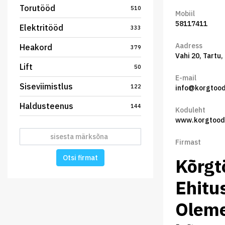
Torutööd
510
Mobiil
58117411
Elektritööd
333
Aadress
Heakord
379
Vahi 20, Tartu,
Lift
50
E-mail
Siseviimistlus
122
info@korgtood
Haldusteenus
144
Koduleht
www.korgtood
Firmast
Otsi firmat
Kõrgt
Ehitu
Oleme